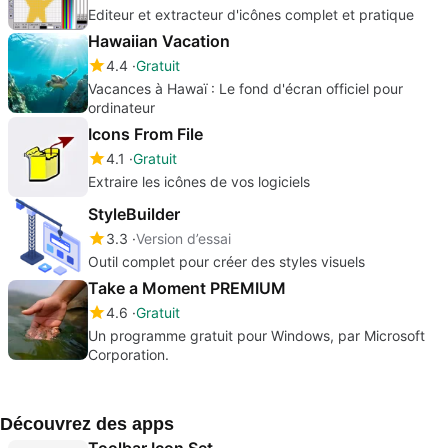
Editeur et extracteur d'icônes complet et pratique
Hawaiian Vacation
4.4
Gratuit
Vacances à Hawaï : Le fond d'écran officiel pour
ordinateur
Icons From File
4.1
Gratuit
Extraire les icônes de vos logiciels
StyleBuilder
3.3
Version d’essai
Outil complet pour créer des styles visuels
Take a Moment PREMIUM
4.6
Gratuit
Un programme gratuit pour Windows, par Microsoft
Corporation.
Découvrez des apps
Toolbar Icon Set