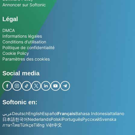
Annoncer sur Softonic
Légal
DMCA
Informations légales
Conditions d’utilisation
Politique de confidentialité
Cookie Policy
Paramètres des cookies
Social media
Softonic en:
عربي
Deutsch
English
Español
Français
Bahasa Indonesia
Italiano
日本語
한국어
Nederlands
Polski
Português
Русский
Svenska
ภาษาไทย
Türkçe
Tiếng Việt
中文