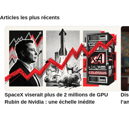
Articles les plus récents
SpaceX viserait plus de 2 millions de GPU
Dis
Rubin de Nvidia : une échelle inédite
l’a