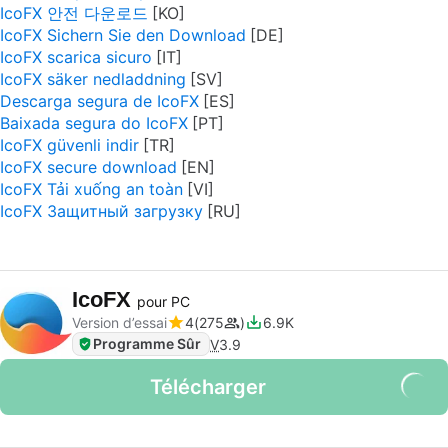
IcoFX 안전 다운로드
IcoFX Sichern Sie den Download
IcoFX scarica sicuro
IcoFX säker nedladdning
Descarga segura de IcoFX
Baixada segura do IcoFX
IcoFX güvenli indir
IcoFX secure download
IcoFX Tải xuống an toàn
IcoFX Защитный загрузку
IcoFX
pour PC
Version d’essai
4
275
6.9K
Programme Sûr
V
3.9
Télécharger