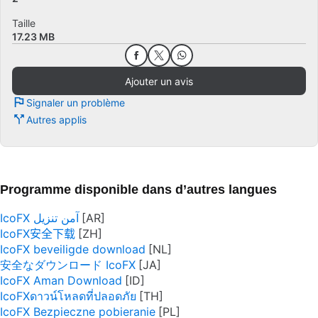
Taille
17.23 MB
Ajouter un avis
Signaler un problème
Autres applis
Programme disponible dans d’autres langues
IcoFX آمن تنزيل
IcoFX安全下载
IcoFX beveiligde download
安全なダウンロード IcoFX
IcoFX Aman Download
IcoFXดาวน์โหลดที่ปลอดภัย
IcoFX Bezpieczne pobieranie